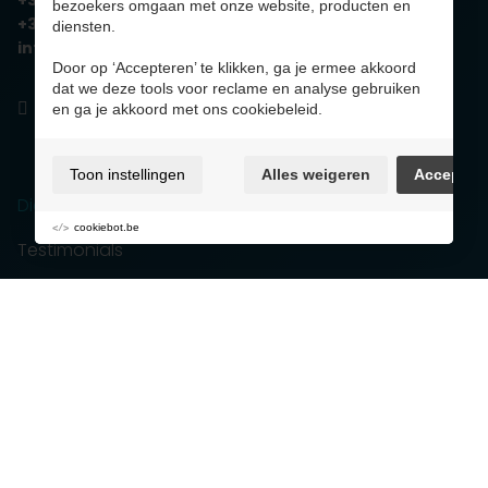
bezoekers omgaan met onze website, producten en
+32 485 55 55 62
diensten.
info@cleanminds.be
Door op ‘Accepteren’ te klikken, ga je ermee akkoord
dat we deze tools voor reclame en analyse gebruiken
en ga je akkoord met ons cookiebeleid.
Toon instellingen
Alles weigeren
Accepter
Diensten
cookiebot.be
Testimonials
Waarom Clean Minds?
Jobs
Contact
Dampkapreiniging voor horeca